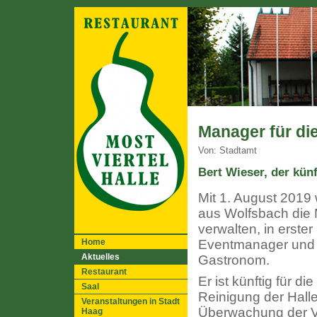
Manager für die
Von: Stadtamt
Bert Wieser, der kün
Mit 1. August 2019 
aus Wolfsbach die M
verwalten, in erster 
Home
Eventmanager und n
Aktuelles
Gastronom.
Restaurant
Er ist künftig für d
Saal
Reinigung der Halle
Veranstaltungen in Stadt
Überwachung der Ve
Haag